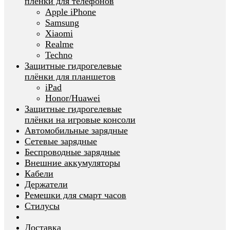
плёнки для телефонов
Apple iPhone
Samsung
Xiaomi
Realme
Techno
Защитные гидрогелевые
плёнки для планшетов
iPad
Honor/Huawei
Защитные гидрогелевые
плёнки на игровые консоли
Автомобильные зарядные
Сетевые зарядные
Беспроводные зарядные
Внешние аккумуляторы
Кабели
Держатели
Ремешки для смарт часов
Стилусы
Доставка