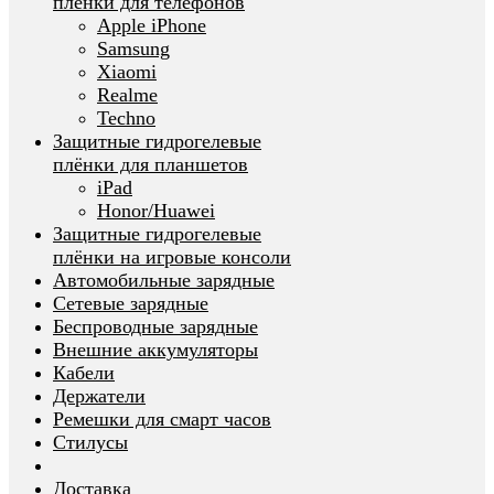
плёнки для телефонов
Apple iPhone
Samsung
Xiaomi
Realme
Techno
Защитные гидрогелевые
плёнки для планшетов
iPad
Honor/Huawei
Защитные гидрогелевые
плёнки на игровые консоли
Автомобильные зарядные
Сетевые зарядные
Беспроводные зарядные
Внешние аккумуляторы
Кабели
Держатели
Ремешки для смарт часов
Стилусы
Доставка