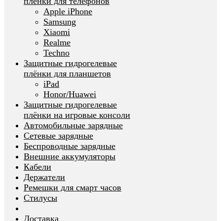
плёнки для телефонов
Apple iPhone
Samsung
Xiaomi
Realme
Techno
Защитные гидрогелевые
плёнки для планшетов
iPad
Honor/Huawei
Защитные гидрогелевые
плёнки на игровые консоли
Автомобильные зарядные
Сетевые зарядные
Беспроводные зарядные
Внешние аккумуляторы
Кабели
Держатели
Ремешки для смарт часов
Стилусы
Доставка