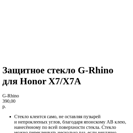
Защитное стекло G-Rhino
для Honor X7/X7A
G-Rhino
390,00
р.
Стекло клеится само, не оставляя пузырей
и непроклееных углов, благодаря японскому AB клею,
нанесённому по всей поверхности стекла. Стекло
можно переклеивать несколько раз, если неудачно