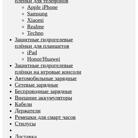
плёнки для телефонов
Apple iPhone
Samsung
Xiaomi
Realme
Techno
Защитные гидрогелевые
плёнки для планшетов
iPad
Honor/Huawei
Защитные гидрогелевые
плёнки на игровые консоли
Автомобильные зарядные
Сетевые зарядные
Беспроводные зарядные
Внешние аккумуляторы
Кабели
Держатели
Ремешки для смарт часов
Стилусы
Доставка