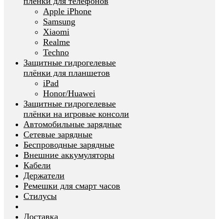
плёнки для телефонов
Apple iPhone
Samsung
Xiaomi
Realme
Techno
Защитные гидрогелевые
плёнки для планшетов
iPad
Honor/Huawei
Защитные гидрогелевые
плёнки на игровые консоли
Автомобильные зарядные
Сетевые зарядные
Беспроводные зарядные
Внешние аккумуляторы
Кабели
Держатели
Ремешки для смарт часов
Стилусы
Доставка