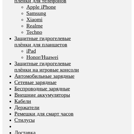
плёнки для телефонов
Apple iPhone
Samsung
Xiaomi
Realme
Techno
Защитные гидрогелевые
плёнки для планшетов
iPad
Honor/Huawei
Защитные гидрогелевые
плёнки на игровые консоли
Автомобильные зарядные
Сетевые зарядные
Беспроводные зарядные
Внешние аккумуляторы
Кабели
Держатели
Ремешки для смарт часов
Стилусы
Доставка