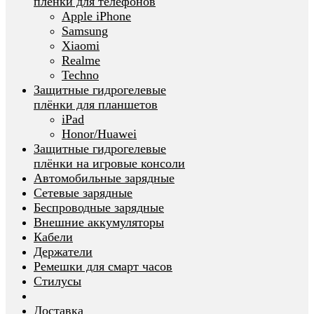
плёнки для телефонов
Apple iPhone
Samsung
Xiaomi
Realme
Techno
Защитные гидрогелевые
плёнки для планшетов
iPad
Honor/Huawei
Защитные гидрогелевые
плёнки на игровые консоли
Автомобильные зарядные
Сетевые зарядные
Беспроводные зарядные
Внешние аккумуляторы
Кабели
Держатели
Ремешки для смарт часов
Стилусы
Доставка