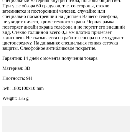
специальный материал внутри стекла, поглощающий свет.
При угле обзора 60 градусов, т. е. со стороны, стекло
затемняется и посторонний человек, случайно или
специально посмотревший на дисплей Вашего телефона,
не увидит ничего, кроме темного экрана. Черная рамка
повторяет дизайн экрана телефона и не портит его внешний
вид. Стекло толщиной всего 0,3 мм плотно прилегает
к дисплею. Не сказывается на работе сенсора и не ухудшает
цветопередачу. На динамике специальная тонкая сеточка
защиты. Олеофобное антибликовое покрытие.
Гарантия: 14 дней с момента получения товара
Материал: 3D
Плотность: 9H
lwh: 180x100x10 mm
Weight: 135 g