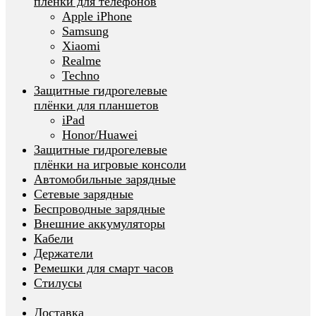
плёнки для телефонов
Apple iPhone
Samsung
Xiaomi
Realme
Techno
Защитные гидрогелевые
плёнки для планшетов
iPad
Honor/Huawei
Защитные гидрогелевые
плёнки на игровые консоли
Автомобильные зарядные
Сетевые зарядные
Беспроводные зарядные
Внешние аккумуляторы
Кабели
Держатели
Ремешки для смарт часов
Стилусы
Доставка