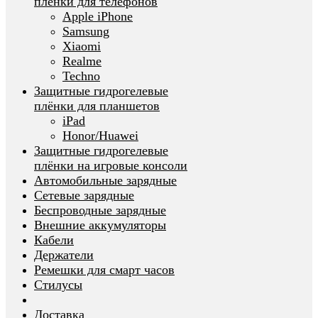
плёнки для телефонов
Apple iPhone
Samsung
Xiaomi
Realme
Techno
Защитные гидрогелевые
плёнки для планшетов
iPad
Honor/Huawei
Защитные гидрогелевые
плёнки на игровые консоли
Автомобильные зарядные
Сетевые зарядные
Беспроводные зарядные
Внешние аккумуляторы
Кабели
Держатели
Ремешки для смарт часов
Стилусы
Доставка