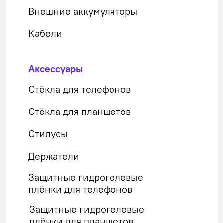
На российском рынке наш товар
выделяет низкая цена, большой
выбор, качество и скорость доставки.
Сайт носит сугубо информационный
характер и не является публичной
офертой, определяемой Статьей 437
(2) ГК РФ. Apple и логотип Apple
являются зарегистрированными
товарными знаками компании Apple
Inc. в США и других странах. App
Store является знаком обслуживания
компании Apple Inc.
Политика конфиденциальности
Договор оферта
Разработчик сайта