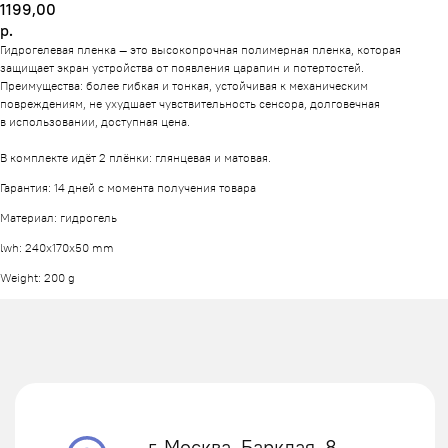
1199,00
р.
Гидрогелевая пленка — это высокопрочная полимерная пленка, которая
защищает экран устройства от появления царапин и потертостей.
Преимущества: более гибкая и тонкая, устойчивая к механическим
повреждениям, не ухудшает чувствительность сенсора, долговечная
в использовании, доступная цена.
В комплекте идёт 2 плёнки: глянцевая и матовая.
Гарантия: 14 дней с момента получения товара
г. Москва, Барклая, 8
8 800 234 72 25
Материал: гидрогель
lwh: 240x170x50 mm
Weight: 200 g
Обратный звонок
topcasestor23@mail.ru