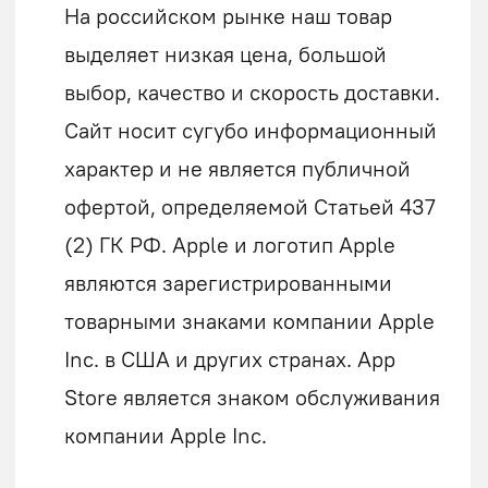
ИНН: 583520024086
ОГРНИП: 323583500003132
ИП Абубакирова Елена
Петровна