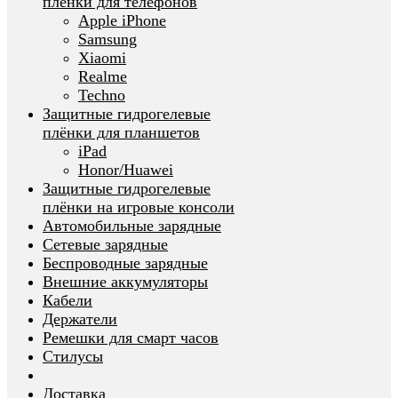
плёнки для телефонов
Apple iPhone
Samsung
Xiaomi
Realme
Techno
Защитные гидрогелевые
плёнки для планшетов
iPad
Honor/Huawei
Защитные гидрогелевые
плёнки на игровые консоли
Автомобильные зарядные
Сетевые зарядные
Беспроводные зарядные
Внешние аккумуляторы
Кабели
Держатели
Ремешки для смарт часов
Стилусы
Доставка