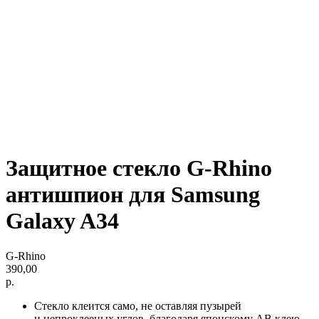
Защитное стекло G-Rhino
антишпион для Samsung
Galaxy A34
G-Rhino
390,00
р.
Стекло клеится само, не оставляя пузырей
и непроклееных углов, благодаря японскому AB клею,