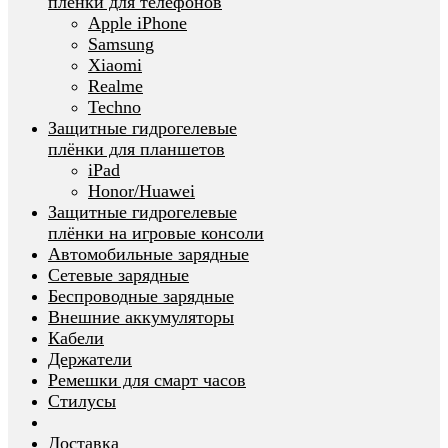
плёнки для телефонов
Apple iPhone
Samsung
Xiaomi
Realme
Techno
Защитные гидрогелевые
плёнки для планшетов
iPad
Honor/Huawei
Защитные гидрогелевые
плёнки на игровые консоли
Автомобильные зарядные
Сетевые зарядные
Беспроводные зарядные
Внешние аккумуляторы
Кабели
Держатели
Ремешки для смарт часов
Стилусы
Доставка