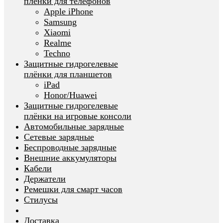
плёнки для телефонов
Apple iPhone
Samsung
Xiaomi
Realme
Techno
Защитные гидрогелевые
плёнки для планшетов
iPad
Honor/Huawei
Защитные гидрогелевые
плёнки на игровые консоли
Автомобильные зарядные
Сетевые зарядные
Беспроводные зарядные
Внешние аккумуляторы
Кабели
Держатели
Ремешки для смарт часов
Стилусы
Доставка