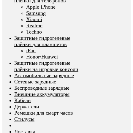
плёнки для телефонов
Apple iPhone
Samsung
Xiaomi
Realme
Techno
Защитные гидрогелевые
плёнки для планшетов
iPad
Honor/Huawei
Защитные гидрогелевые
плёнки на игровые консоли
Автомобильные зарядные
Сетевые зарядные
Беспроводные зарядные
Внешние аккумуляторы
Кабели
Держатели
Ремешки для смарт часов
Стилусы
Доставка