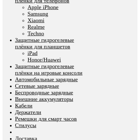
плёнки для телефонов
Apple iPhone
Samsung
Xiaomi
Realme
Techno
Защитные гидрогелевые
плёнки для планшетов
iPad
Honor/Huawei
Защитные гидрогелевые
плёнки на игровые консоли
Автомобильные зарядные
Сетевые зарядные
Беспроводные зарядные
Внешние аккумуляторы
Кабели
Держатели
Ремешки для смарт часов
Стилусы
Доставка