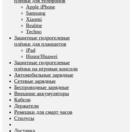
плёнки для телефонов
Apple iPhone
Samsung
Xiaomi
Realme
Techno
Защитные гидрогелевые
плёнки для планшетов
iPad
Honor/Huawei
Защитные гидрогелевые
плёнки на игровые консоли
Автомобильные зарядные
Сетевые зарядные
Беспроводные зарядные
Внешние аккумуляторы
Кабели
Держатели
Ремешки для смарт часов
Стилусы
Доставка