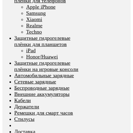
плёнки для телефонов
Apple iPhone
Samsung
Xiaomi
Realme
Techno
Защитные гидрогелевые
плёнки для планшетов
iPad
Honor/Huawei
Защитные гидрогелевые
плёнки на игровые консоли
Автомобильные зарядные
Сетевые зарядные
Беспроводные зарядные
Внешние аккумуляторы
Кабели
Держатели
Ремешки для смарт часов
Стилусы
Доставка