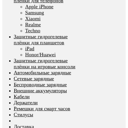
плёнки для телефонов
Apple iPhone
Samsung
Xiaomi
Realme
Techno
Защитные гидрогелевые
плёнки для планшетов
iPad
Honor/Huawei
Защитные гидрогелевые
плёнки на игровые консоли
Автомобильные зарядные
Сетевые зарядные
Беспроводные зарядные
Внешние аккумуляторы
Кабели
Держатели
Ремешки для смарт часов
Стилусы
Доставка