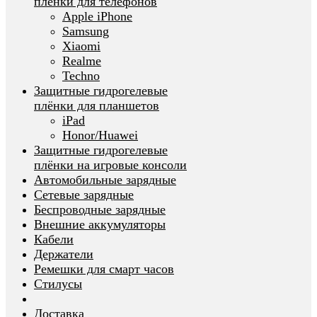
плёнки для телефонов
Apple iPhone
Samsung
Xiaomi
Realme
Techno
Защитные гидрогелевые
плёнки для планшетов
iPad
Honor/Huawei
Защитные гидрогелевые
плёнки на игровые консоли
Автомобильные зарядные
Сетевые зарядные
Беспроводные зарядные
Внешние аккумуляторы
Кабели
Держатели
Ремешки для смарт часов
Стилусы
Доставка