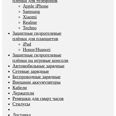
плёнки для телефонов
Apple iPhone
Samsung
Xiaomi
Realme
Techno
Защитные гидрогелевые
плёнки для планшетов
iPad
Honor/Huawei
Защитные гидрогелевые
плёнки на игровые консоли
Автомобильные зарядные
Сетевые зарядные
Беспроводные зарядные
Внешние аккумуляторы
Кабели
Держатели
Ремешки для смарт часов
Стилусы
Доставка