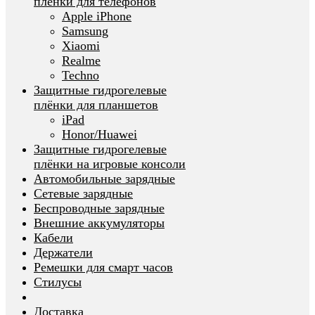
плёнки для телефонов
Apple iPhone
Samsung
Xiaomi
Realme
Techno
Защитные гидрогелевые
плёнки для планшетов
iPad
Honor/Huawei
Защитные гидрогелевые
плёнки на игровые консоли
Автомобильные зарядные
Сетевые зарядные
Беспроводные зарядные
Внешние аккумуляторы
Кабели
Держатели
Ремешки для смарт часов
Стилусы
Доставка