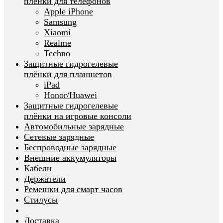
плёнки для телефонов
Apple iPhone
Samsung
Xiaomi
Realme
Techno
Защитные гидрогелевые
плёнки для планшетов
iPad
Honor/Huawei
Защитные гидрогелевые
плёнки на игровые консоли
Автомобильные зарядные
Сетевые зарядные
Беспроводные зарядные
Внешние аккумуляторы
Кабели
Держатели
Ремешки для смарт часов
Стилусы
Доставка