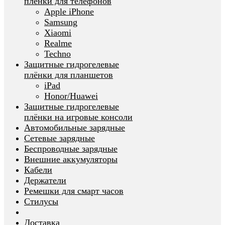
плёнки для телефонов
Apple iPhone
Samsung
Xiaomi
Realme
Techno
Защитные гидрогелевые
плёнки для планшетов
iPad
Honor/Huawei
Защитные гидрогелевые
плёнки на игровые консоли
Автомобильные зарядные
Сетевые зарядные
Беспроводные зарядные
Внешние аккумуляторы
Кабели
Держатели
Ремешки для смарт часов
Стилусы
Доставка