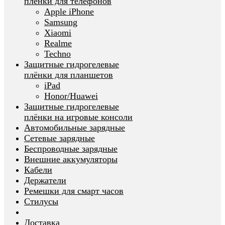
плёнки для телефонов
Apple iPhone
Samsung
Xiaomi
Realme
Techno
Защитные гидрогелевые
плёнки для планшетов
iPad
Honor/Huawei
Защитные гидрогелевые
плёнки на игровые консоли
Автомобильные зарядные
Сетевые зарядные
Беспроводные зарядные
Внешние аккумуляторы
Кабели
Держатели
Ремешки для смарт часов
Стилусы
Доставка