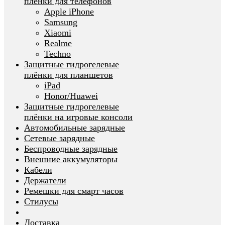
плёнки для телефонов
Apple iPhone
Samsung
Xiaomi
Realme
Techno
Защитные гидрогелевые
плёнки для планшетов
iPad
Honor/Huawei
Защитные гидрогелевые
плёнки на игровые консоли
Автомобильные зарядные
Сетевые зарядные
Беспроводные зарядные
Внешние аккумуляторы
Кабели
Держатели
Ремешки для смарт часов
Стилусы
Доставка