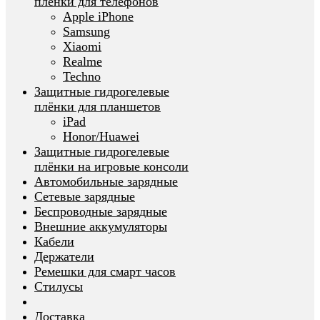
плёнки для телефонов
Apple iPhone
Samsung
Xiaomi
Realme
Techno
Защитные гидрогелевые
плёнки для планшетов
iPad
Honor/Huawei
Защитные гидрогелевые
плёнки на игровые консоли
Автомобильные зарядные
Сетевые зарядные
Беспроводные зарядные
Внешние аккумуляторы
Кабели
Держатели
Ремешки для смарт часов
Стилусы
Доставка