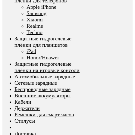
плёнки для телефонов
Apple iPhone
Samsung
Xiaomi
Realme
Techno
Защитные гидрогелевые
плёнки для планшетов
iPad
Honor/Huawei
Защитные гидрогелевые
плёнки на игровые консоли
Автомобильные зарядные
Сетевые зарядные
Беспроводные зарядные
Внешние аккумуляторы
Кабели
Держатели
Ремешки для смарт часов
Стилусы
Доставка