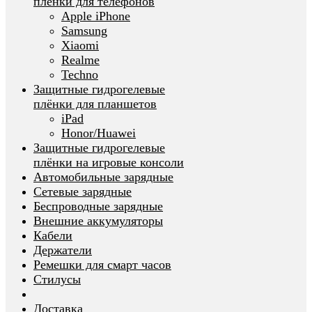
плёнки для телефонов
Apple iPhone
Samsung
Xiaomi
Realme
Techno
Защитные гидрогелевые
плёнки для планшетов
iPad
Honor/Huawei
Защитные гидрогелевые
плёнки на игровые консоли
Автомобильные зарядные
Сетевые зарядные
Беспроводные зарядные
Внешние аккумуляторы
Кабели
Держатели
Ремешки для смарт часов
Стилусы
Доставка