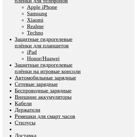
плёнки для телефонов
Apple iPhone
Samsung
Xiaomi
Realme
Techno
Защитные гидрогелевые
плёнки для планшетов
iPad
Honor/Huawei
Защитные гидрогелевые
плёнки на игровые консоли
Автомобильные зарядные
Сетевые зарядные
Беспроводные зарядные
Внешние аккумуляторы
Кабели
Держатели
Ремешки для смарт часов
Стилусы
Доставка