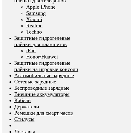
плёнки для телефонов
Apple iPhone
Samsung
Xiaomi
Realme
Techno
Защитные гидрогелевые
плёнки для планшетов
iPad
Honor/Huawei
Защитные гидрогелевые
плёнки на игровые консоли
Автомобильные зарядные
Сетевые зарядные
Беспроводные зарядные
Внешние аккумуляторы
Кабели
Держатели
Ремешки для смарт часов
Стилусы
Доставка