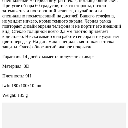
специальный материал внутри стекла, поглощающий свет.
При угле обзора 60 градусов, т. е. со стороны, стекло
затемняется и посторонний человек, случайно или
специально посмотревший на дисплей Вашего телефона,
не увидит ничего, кроме темного экрана. Черная рамка
повторяет дизайн экрана телефона и не портит его внешний
вид. Стекло толщиной всего 0,3 мм плотно прилегает
к дисплею. Не сказывается на работе сенсора и не ухудшает
цветопередачу. На динамике специальная тонкая сеточка
защиты. Олеофобное антибликовое покрытие.
Гарантия: 14 дней с момента получения товара
Материал: 3D
Плотность: 9H
lwh: 180x100x10 mm
Weight: 135 g