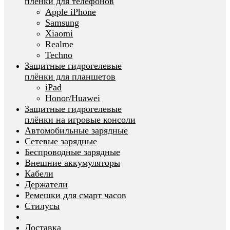
плёнки для телефонов
Apple iPhone
Samsung
Xiaomi
Realme
Techno
Защитные гидрогелевые
плёнки для планшетов
iPad
Honor/Huawei
Защитные гидрогелевые
плёнки на игровые консоли
Автомобильные зарядные
Сетевые зарядные
Беспроводные зарядные
Внешние аккумуляторы
Кабели
Держатели
Ремешки для смарт часов
Стилусы
Доставка