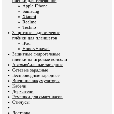
плёнки для телефонов
Apple iPhone
Samsung
Xiaomi
Realme
Techno
Защитные гидрогелевые
плёнки для планшетов
iPad
Honor/Huawei
Защитные гидрогелевые
плёнки на игровые консоли
Автомобильные зарядные
Сетевые зарядные
Беспроводные зарядные
Внешние аккумуляторы
Кабели
Держатели
Ремешки для смарт часов
Стилусы
Доставка